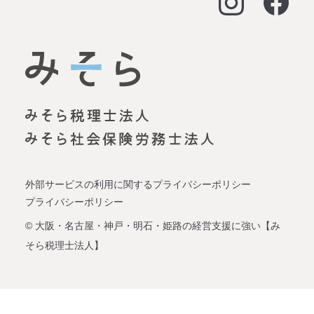
大阪オフィス
経営支援
名古屋オフィス
資金調達（事業融資）
神戸オフィス
資金調達（創業融資）
明石オフィス
労務顧問
姫路オフィス
事業承継
外部サービスの利用に関するプライバシーポリシー
プライバシーポリシー
企業再生
© 大阪・名古屋・神戸・明石・姫路の経営支援に強い【み
そら税理士法人】
会社設立
税理士変更