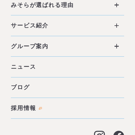
みそらが選ばれる理由
みそらが選ばれる理由 ページトップ
サービス紹介
私たちの6つの強み
サービス ページトップ
グループ案内
他社との違い
社会背景
グループ案内 ページトップ
ニュース
みそらの独自性
わたしたちの約束
サービス一覧
ブログ
代表あいさつ
成功事例・実績
会社概要
採用情報
料金表
拠点情報
お客様の声
アクセス
よくある質問