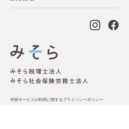
拠点情報
お客様の声
アクセス
よくある質問
大阪オフィス
経営支援
名古屋オフィス
資金調達（事業融資）
神戸オフィス
資金調達（創業融資）
明石オフィス
労務顧問
姫路オフィス
事業承継
外部サービスの利用に関するプライバシーポリシー
プライバシーポリシー
0120-928-544
企業再生
お問合せ
© 大阪・名古屋・神戸・明石・姫路の経営支援に強い【み
［平日 9：00〜19：00］
そら税理士法人】
会社設立