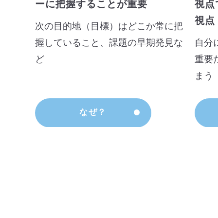
ーに把握することが重要
視点
視点
次の目的地（目標）はどこか常に把
握していること、課題の早期発見な
自分
ど
重要
まう
なぜ？