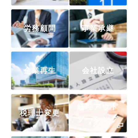
労務顧問
事業承継
企業再生
会社設立
経理アウト
税理士変更
ソーシング