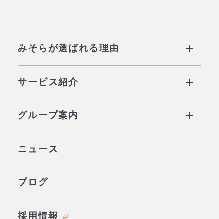
みそらが選ばれる理由
みそらが選ばれる理由 ページトップ
サービス紹介
私たちの6つの強み
サービス ページトップ
グループ案内
他社との違い
社会背景
グループ案内 ページトップ
ニュース
みそらの独自性
わたしたちの約束
サービス一覧
ブログ
代表あいさつ
成功事例・実績
会社概要
採用情報
料金表