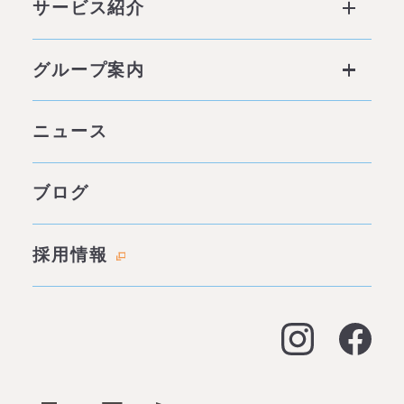
サービス紹介
私たちの6つの強み
サービス ページトップ
グループ案内
他社との違い
社会背景
グループ案内 ページトップ
ニュース
みそらの独自性
わたしたちの約束
サービス一覧
ブログ
代表あいさつ
成功事例・実績
会社概要
採用情報
料金表
拠点情報
お客様の声
アクセス
よくある質問
大阪オフィス
経営支援