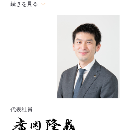
続きを見る
代の経営環境はますます複雑化・多様化し
ており、今後求められるサービスは、より
幅広く、質が高く、スピーディーであるこ
とが不可欠です。そのため、長年培ったノ
ウハウを活用するとともに、専門性のさら
なる追求と、組織としての総合力の向上に
努めてまいります。 どんな些細なお悩みで
も構いませんので、ぜひお気軽にご相談く
ださい。 私たちのサポートが、お客様の問
題解決の一助となることを心より願ってお
ります。 また、これからも「社会のインフ
代表社員
ラ」として地域経済の発展に貢献するべ
く、努力を続けてまいります。引き続き、