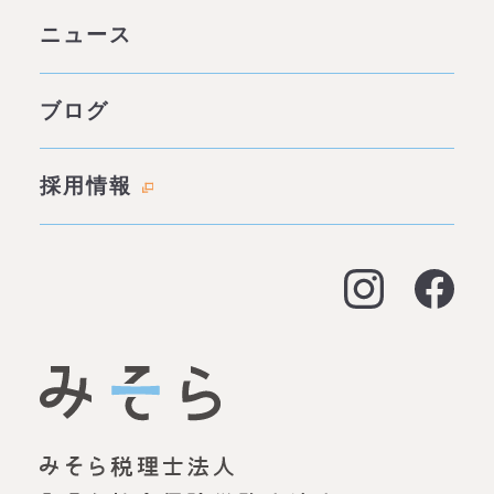
グループ案内 ページトップ
ニュース
みそらの独自性
わたしたちの約束
サービス一覧
ブログ
代表あいさつ
成功事例・実績
会社概要
採用情報
料金表
拠点情報
お客様の声
アクセス
よくある質問
大阪オフィス
経営支援
名古屋オフィス
資金調達（事業融資）
神戸オフィス
資金調達（創業融資）
明石オフィス