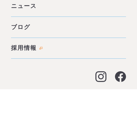
グループ案内 ページトップ
ニュース
みそらの独自性
わたしたちの約束
サービス一覧
ブログ
代表あいさつ
成功事例・実績
会社概要
採用情報
料金表
拠点情報
お客様の声
アクセス
よくある質問
大阪オフィス
経営支援
0120-928-544
お問合せ
名古屋オフィス
［平日 9：00〜19：00］
資金調達（事業融資）
神戸オフィス
資金調達（創業融資）
明石オフィス