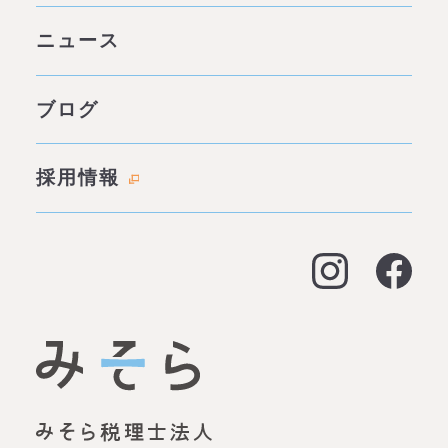
社会背景
グループ案内 ページトップ
ニュース
みそらの独自性
わたしたちの約束
サービス一覧
ブログ
代表あいさつ
成功事例・実績
会社概要
採用情報
料金表
拠点情報
お客様の声
アクセス
よくある質問
大阪オフィス
経営支援
名古屋オフィス
資金調達（事業融資）
神戸オフィス
資金調達（創業融資）