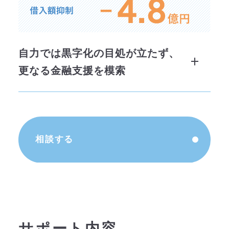
のアレンジャーを依頼し、すべての
替資金が必要となる案件が発
取引金融機関と調整を実施。
生。
P/L改善により収益力は徐々に
複数の金融機関からの借入を一本化
自力では黒字化の目処が立たず、
向上していたものの、毎年の借
し、毎年の借入返済額を抑制。
解決策
更なる金融支援を模索
入返済額には届かなかった。
追加担保を提供することで、経営者
●
経営改善サポート保証による借
多額の借入返済が負担となり、
の連帯保証を解除。
入
資金繰りが厳しい状況に陥って
経営改善計画支援事業（405事業）
いた。
相談する
P/L改善により収益力は徐々に
の一環として経営改善計画を策定
向上していたものの、毎年の借
し、メインバンクおよび保証協会に
入返済額には届いていなかっ
対し「経営改善サポート保証」を活
た。
用した借入を申請。
❶
B/S改善
本業に影響を及ぼさない資産（遊休
約5年前から条件変更（リス
サポート内容