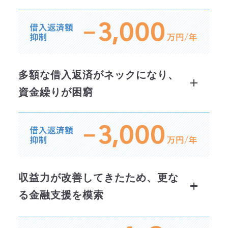
概要
P/L改善により収益力は徐々に
向上していたものの、毎年の借
業種：建設業 売上：8億円
多額な借入返済がネックになり、
入返済額には達していなかっ
営業損益：収支トントン
資金繰りが困窮
た。
多額の借入返済が負担となり、
課題
資金繰りに余裕がない状況。
以前から条件変更（リスケ）を
実施していたため、既存の金融
収益力が改善してきたため、
更な
機関からの新規融資は難しい状
る金融支援を模索
況。
●
シンジケートローンの組成
メインバンクにシンジケートローン
一方で、仕入先や外注先への立