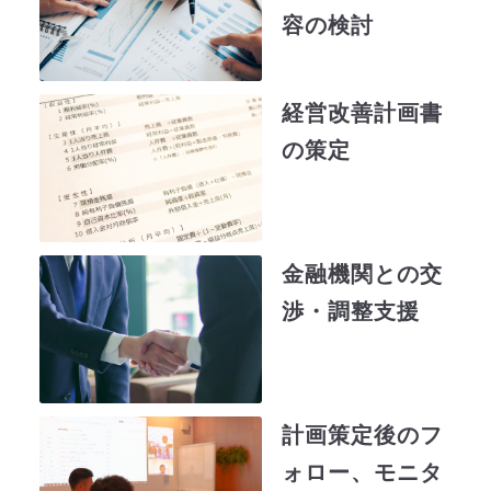
毎年の借入返済額を抑制し、自己資
容の検討
M&A仲介会社と連携しスポンサーを
本を増強。結果として、債務超過状
探索するとともに、弁護士と協力し
態からの脱却を実現。
て金融調整を実施。
経営改善計画書
の策定
スポンサーからの事業譲渡対価を既
存の借入返済に充当し、不足分は債
権放棄により対応。
金融機関との交
債務免除益課税の問題もあったた
渉・調整支援
め、「第二会社方式」にて実施。
計画策定後のフ
ォロー、モニタ