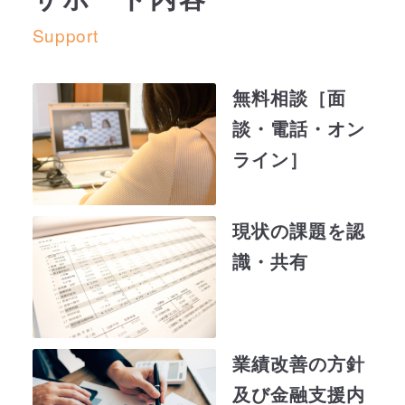
不動産・上場株式）を売却し、さら
ケ）を実施していたが、収益力
P/L改善により赤字幅は縮小し
Support
に生命保険を解約することで手元資
資金調達｜リスケ中にも関
が向上してきたため、さらなる
ていたものの、依然として赤字
金を確保。
金融支援を検討。
わらず
4,500万円
の資金調
が続いている状況。
無料相談［面
❷
シンジケートローンの組成
達
談・電話・オン
以前から条件変更（リスケ）を
政府系金融機関にシンジケートロー
ライン］
実施していたが、自力での黒字
ンのアレンジャーを依頼し、すべて
●
DDS（劣後ローン）への切り替
化の見通しが立たず、さらに資
の取引金融機関と調整を実施。
え
金繰りも悪化し始めたため、追
現状の課題を認
複数の金融機関からの借入を一本化
将来的な金融正常化を目指し、メイ
加の金融支援を検討。
識・共有
し、毎年の借入返済額を抑制。
ンバンクおよび政府系金融機関と協
調し、既存の借入をDDS（劣後ロー
その上で、経営者の連帯保証を解
ン）へ切り替えるように調整。
除。
業績改善の方針
●
スポンサー型私的整理による抜
DDS（劣後ローン）の導入により、
及び金融支援内
本再生（債権放棄）