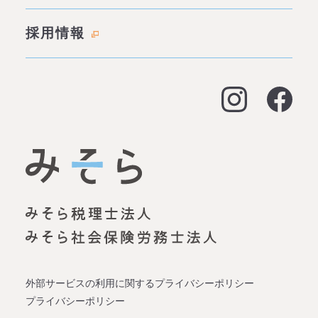
成功事例・実績
会社概要
採用情報
料金表
拠点情報
お客様の声
アクセス
よくある質問
大阪オフィス
経営支援
名古屋オフィス
資金調達（事業融資）
神戸オフィス
資金調達（創業融資）
明石オフィス
労務顧問
姫路オフィス
事業承継
外部サービスの利用に関するプライバシーポリシー
プライバシーポリシー
企業再生