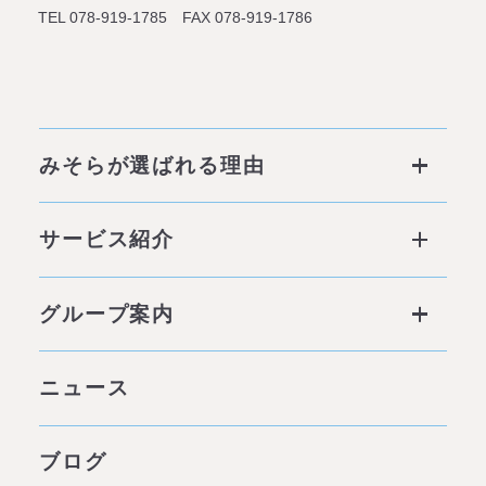
TEL 078-919-1785 FAX 078-919-1786
みそらが選ばれる理由
みそらが選ばれる理由 ページトップ
サービス紹介
私たちの6つの強み
サービス ページトップ
グループ案内
他社との違い
社会背景
グループ案内 ページトップ
ニュース
みそらの独自性
わたしたちの約束
サービス一覧
ブログ
代表あいさつ