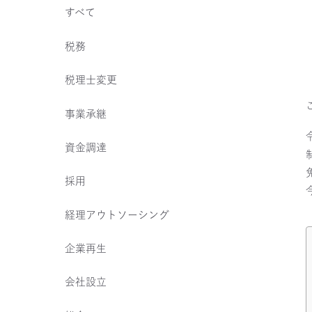
すべて
税務
税理士変更
事業承継
資金調達
採用
経理アウトソーシング
企業再生
会社設立