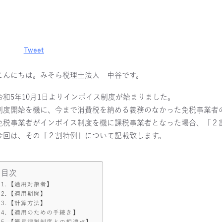
Tweet
こんにちは。みそら税理士法人 中谷です。
令和5年10月1日よりインボイス制度が始まりました。
制度開始を機に、今まで消費税を納める義務のなかった免税事業者
免税事業者がインボイス制度を機に課税事業者となった場合、「２
今回は、その「２割特例」について記載致します。
目次
【適用対象者】
【適用期間】
【計算方法】
【適用のための手続き】
【簡易課税制度との相違点】