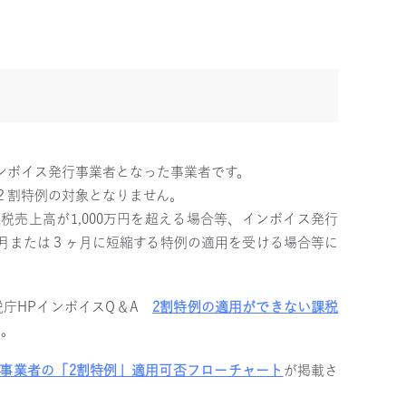
ンボイス発行事業者となった事業者です。
２割特例の対象となりません。
売上高が1,000万円を超える場合等、インボイス発行
月または３ヶ月に短縮する特例の適用を受ける場合等に
税庁HPインボイスQ＆A
2割特例の適用ができない課税
い。
事業者の「2割特例」適用可否フローチャート
が掲載さ