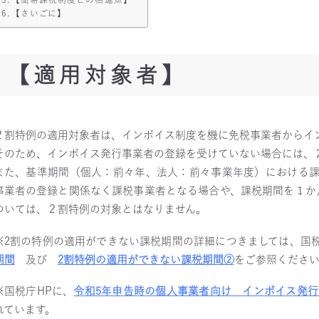
【さいごに】
【適用対象者】
２割特例の適用対象者は、インボイス制度を機に免税事業者からイ
そのため、インボイス発行事業者の登録を受けていない場合には、
また、基準期間（個人：前々年、法人：前々事業年度）における課税
事業者の登録と関係なく課税事業者となる場合や、課税期間を１か
ついては、２割特例の対象とはなりません。
※2割の特例の適用ができない課税期間の詳細につきましては、国
期間
及び
2割特例の適用ができない課税期間②
をご参照くださ
※国税庁HPに、
令和5年申告時の個人事業者向け インボイス発行
れています。