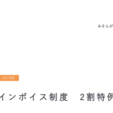
みそらの独自性
わたしたちの約束
サービス一覧
私たちの6つの強み
代表あいさつ
成功事例・実績
会社概要
他社との違い
料金表
拠点情報
お客様の声
アクセス
みそらが
会計/税務
インボイス制度 2割特