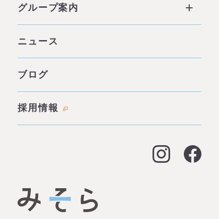
グループ案内
他社との違い
社会背景
グループ案内 ページトップ
ニュース
みそらの独自性
わたしたちの約束
サービス一覧
ブログ
代表あいさつ
成功事例・実績
会社概要
採用情報
料金表
拠点情報
お客様の声
アクセス
よくある質問
大阪オフィス
経営支援
名古屋オフィス
資金調達（事業融資）