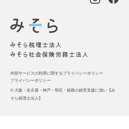
大阪オフィス
経営支援
名古屋オフィス
資金調達（事業融資）
神戸オフィス
資金調達（創業融資）
明石オフィス
労務顧問
姫路オフィス
事業承継
外部サービスの利用に関するプライバシーポリシー
プライバシーポリシー
企業再生
© 大阪・名古屋・神戸・明石・姫路の経営支援に強い【み
そら税理士法人】
会社設立
税理士変更