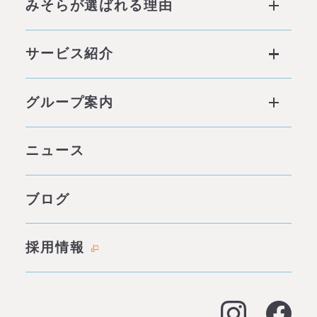
みそらが選ばれる理由
みそらが選ばれる理由 ページトップ
サービス紹介
私たちの6つの強み
サービス ページトップ
グループ案内
他社との違い
社会背景
グループ案内 ページトップ
ニュース
みそらの独自性
わたしたちの約束
サービス一覧
ブログ
代表あいさつ
成功事例・実績
会社概要
採用情報
料金表
拠点情報
お客様の声
アクセス
よくある質問