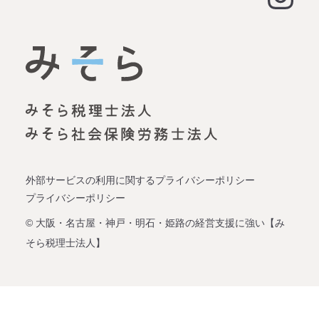
大阪オフィス
経営支援
名古屋オフィス
資金調達（事業融資）
神戸オフィス
資金調達（創業融資）
明石オフィス
労務顧問
姫路オフィス
事業承継
外部サービスの利用に関するプライバシーポリシー
プライバシーポリシー
企業再生
© 大阪・名古屋・神戸・明石・姫路の経営支援に強い【み
そら税理士法人】
会社設立
税理士変更