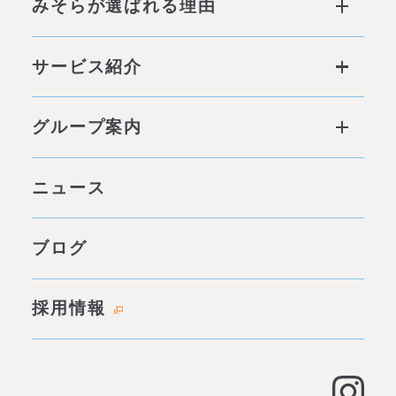
みそらが選ばれる理由
みそらが選ばれる理由 ページトップ
サービス紹介
私たちの6つの強み
サービス ページトップ
グループ案内
他社との違い
社会背景
グループ案内 ページトップ
ニュース
みそらの独自性
わたしたちの約束
サービス一覧
ブログ
代表あいさつ
成功事例・実績
会社概要
採用情報
料金表
拠点情報
お客様の声
アクセス
よくある質問