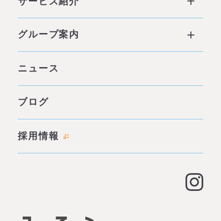
サービス紹介
私たちの6つの強み
サービス ページトップ
グループ案内
他社との違い
社会背景
グループ案内 ページトップ
ニュース
みそらの独自性
わたしたちの約束
サービス一覧
ブログ
代表あいさつ
成功事例・実績
会社概要
採用情報
料金表
拠点情報
お客様の声
アクセス
よくある質問
大阪オフィス
経営支援