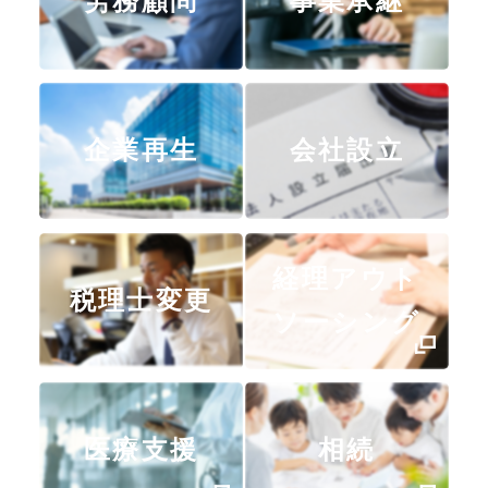
労務顧問
事業承継
企業再生
会社設立
経理アウト
税理士変更
ソーシング
医療支援
相続