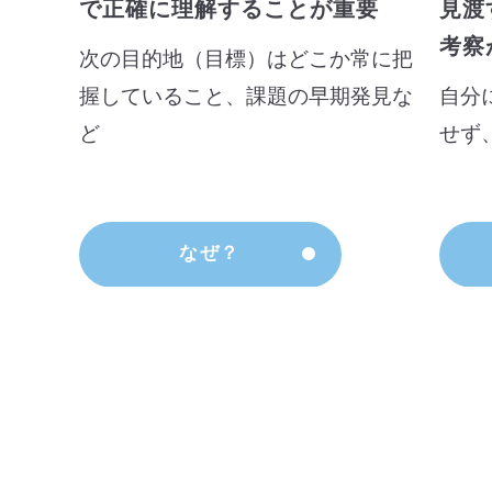
で正確に理解することが重要
見渡
考察
次の目的地（目標）はどこか常に把
握していること、課題の早期発見な
自分
ど
せず
なぜ？