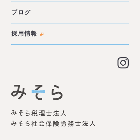
わたしたちの約束
サービス一覧
ブログ
代表あいさつ
成功事例・実績
会社概要
採用情報
料金表
拠点情報
お客様の声
アクセス
よくある質問
大阪オフィス
経営支援
名古屋オフィス
資金調達（事業融資）
神戸オフィス
資金調達（創業融資）
明石オフィス
労務顧問
姫路オフィス