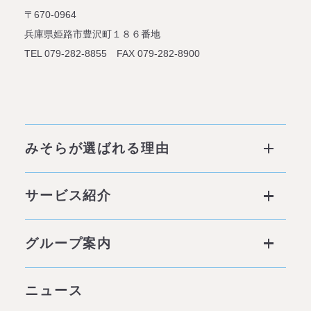
〒670-0964
兵庫県姫路市豊沢町１８６番地
TEL 079-282-8855 FAX 079-282-8900
みそらが選ばれる理由
みそらが選ばれる理由 ページトップ
サービス紹介
私たちの6つの強み
サービス ページトップ
グループ案内
他社との違い
社会背景
グループ案内 ページトップ
ニュース
みそらの独自性