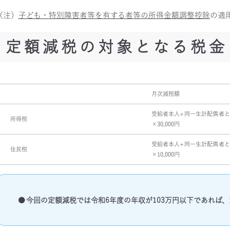
（注）
子ども・特別障害者等を有する者等の所得金額調整控除
の適
定額減税の対象となる税金
月次減税額
受給者本人+同一生計配偶者
所得税
×30,000円
受給者本人+同一生計配偶者
住民税
×10,000円
今回の定額減税では令和6年度の年収が103万円以下であれば、