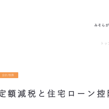
みそらの独自性
わたしたちの約束
サービス一覧
私たちの6つの強み
代表あいさつ
成功事例・実績
会社概要
他社との違い
料金表
拠点情報
お客様の声
アクセス
みそらが
トッ
会計/税務
定額減税と住宅ローン控