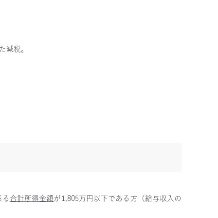
た減税。
係る
合計所得金額
が1,805万円以下である方（給与収入の