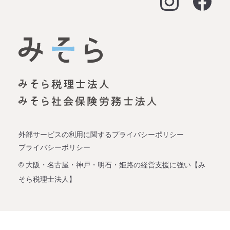
大阪オフィス
経営支援
名古屋オフィス
資金調達（事業融資）
神戸オフィス
資金調達（創業融資）
明石オフィス
労務顧問
姫路オフィス
事業承継
外部サービスの利用に関するプライバシーポリシー
プライバシーポリシー
企業再生
© 大阪・名古屋・神戸・明石・姫路の経営支援に強い【み
そら税理士法人】
会社設立
税理士変更