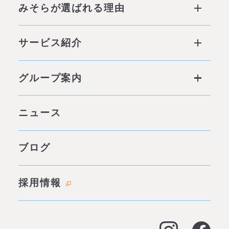
みそらが選ばれる理由
みそらが選ばれる理由 ページトップ
サービス紹介
私たちの6つの強み
サービス ページトップ
グループ案内
他社との違い
社会背景
グループ案内 ページトップ
ニュース
みそらの独自性
わたしたちの約束
サービス一覧
ブログ
代表あいさつ
成功事例・実績
会社概要
採用情報
料金表
拠点情報
お客様の声
アクセス
よくある質問