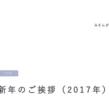
みそらの独自性
わたしたちの約束
サービス一覧
私たちの6つの強み
代表あいさつ
成功事例・実績
会社概要
他社との違い
料金表
拠点情報
お客様の声
アクセス
みそらが
その他
新年のご挨拶（2017年