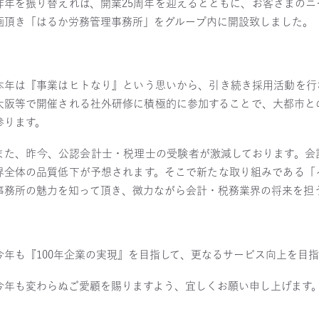
昨年を振り替えれば、開業25周年を迎えるとともに、お客さまの
画頂き「はるか労務管理事務所」をグループ内に開設致しました。
本年は『事業はヒトなり』という思いから、引き続き採用活動を行
大阪等で開催される社外研修に積極的に参加することで、大都市と
参ります。
また、昨今、公認会計士・税理士の受験者が激減しております。会
界全体の品質低下が予想されます。そこで新たな取り組みである「
事務所の魅力を知って頂き、微力ながら会計・税務業界の将来を担
今年も『
100
年企業の実現』を目指して、更なるサービス向上を目指
今年も変わらぬご愛顧を賜りますよう、宜しくお願い申し上げます