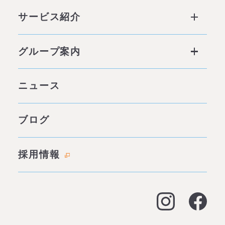
みそらが選ばれる理由 ページトップ
サービス紹介
私たちの6つの強み
サービス ページトップ
グループ案内
他社との違い
社会背景
グループ案内 ページトップ
ニュース
みそらの独自性
わたしたちの約束
サービス一覧
ブログ
代表あいさつ
成功事例・実績
会社概要
採用情報
料金表
拠点情報
お客様の声
アクセス
よくある質問
大阪オフィス