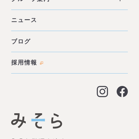
他社との違い
社会背景
グループ案内 ページトップ
ニュース
みそらの独自性
わたしたちの約束
サービス一覧
ブログ
代表あいさつ
成功事例・実績
会社概要
採用情報
料金表
拠点情報
お客様の声
アクセス
よくある質問
大阪オフィス
経営支援
名古屋オフィス
資金調達（事業融資）
神戸オフィス