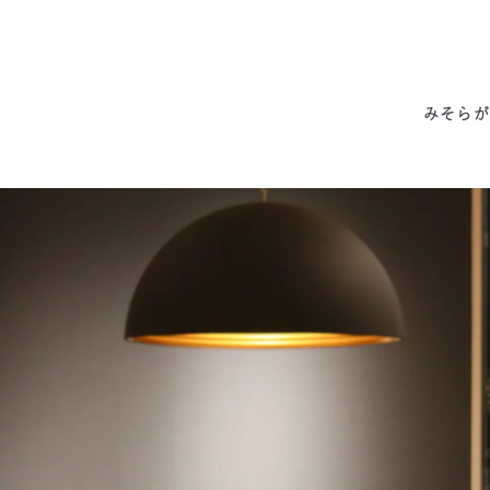
みそらの独自性
わたしたちの約束
サービス一覧
私たちの6つの強み
代表あいさつ
成功事例・実績
会社概要
他社との違い
料金表
拠点情報
お客様の声
アクセス
みそらが