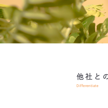
他社と
Differentiate