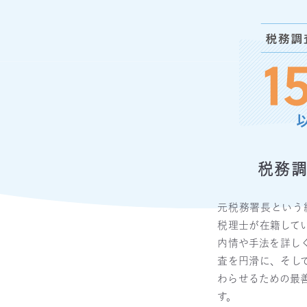
税務
元税務署長という
税理士が在籍して
内情や手法を詳し
査を円滑に、そし
わらせるための最
す。