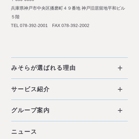
兵庫県神戸市中央区播磨町４９番地
神戸旧居留地平和ビル
５階
TEL 078-392-2001 FAX 078-392-2002
みそらが選ばれる理由
みそらが選ばれる理由 ページトップ
サービス紹介
私たちの6つの強み
サービス ページトップ
グループ案内
他社との違い
社会背景
グループ案内 ページトップ
ニュース
みそらの独自性