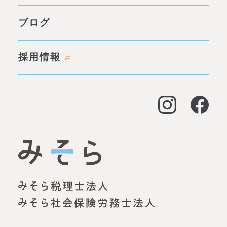
わたしたちの約束
サービス一覧
ブログ
代表あいさつ
成功事例・実績
会社概要
採用情報
料金表
拠点情報
お客様の声
アクセス
よくある質問
大阪オフィス
経営支援
名古屋オフィス
資金調達（事業融資）
神戸オフィス
資金調達（創業融資）
明石オフィス
労務顧問
姫路オフィス