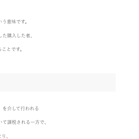
いう意味です。
した購入した者、
ることです。
）を介して行われる
いて課税される一方で、
なり、