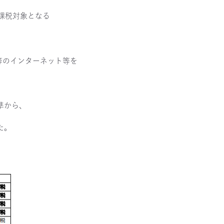
課税対象となる
等のインターネット等を
準から、
た。