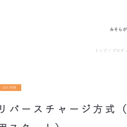
みそらの独自性
わたしたちの約束
サービス一覧
私たちの6つの強み
代表あいさつ
成功事例・実績
会社概要
他社との違い
料金表
拠点情報
お客様の声
アクセス
みそらが
トップ
/
ブログ
会計/税務
リバースチャージ方式（2