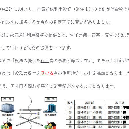
平成27年10月より、
電気通信利用役務
（※注１）の提供が消費税の
国内取引に該当するか否かの判定基準に変更がありました。
※注1 電気通信利用役務の提供とは、電子書籍・音楽・広告の配信
介して行われる役務の提供をいいます。
今まで「役務の提供を
行う
者の事務所等の所在地」であった判定基
今後は「役務の提供を
受ける
者の住所地等」の判定基準になりまし
結果、国外国内問わず平等に消費税がかかるようになります。