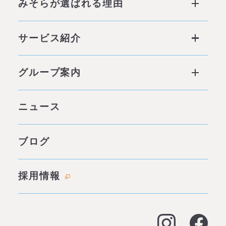
みそらが選ばれる理由
みそらが選ばれる理由 ページトップ
サービス紹介
私たちの6つの強み
サービス ページトップ
グループ案内
他社との違い
社会背景
グループ案内 ページトップ
ニュース
みそらの独自性
わたしたちの約束
サービス一覧
ブログ
代表あいさつ
成功事例・実績
会社概要
採用情報
料金表
拠点情報
お客様の声
アクセス
よくある質問