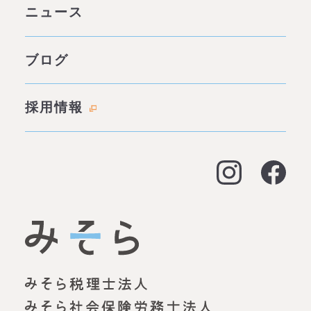
グループ案内 ページトップ
ニュース
みそらの独自性
わたしたちの約束
サービス一覧
ブログ
代表あいさつ
成功事例・実績
会社概要
採用情報
料金表
拠点情報
お客様の声
アクセス
よくある質問
大阪オフィス
経営支援
名古屋オフィス
資金調達（事業融資）
神戸オフィス
資金調達（創業融資）
明石オフィス