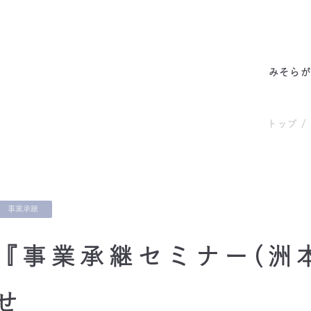
みそらの独自性
わたしたちの約束
サービス一覧
私たちの6つの強み
代表あいさつ
成功事例・実績
会社概要
他社との違い
料金表
拠点情報
お客様の声
アクセス
みそらが
トップ
/
事業承継
『事業承継セミナー(洲
せ