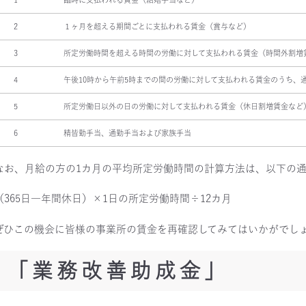
2
１ヶ月を超える期間ごとに支払われる賃金（賞与など）
3
所定労働時間を超える時間の労働に対して支払われる賃金（時間外割増
4
午後10時から午前5時までの間の労働に対して支払われる賃金のうち、
5
所定労働日以外の日の労働に対して支払われる賃金（休日割増賃金など
6
精皆勤手当、通勤手当および家族手当
なお、月給の方の1カ月の平均所定労働時間の計算方法は、以下の通
（365日―年間休日）×1日の所定労働時間÷12カ月
ぜひこの機会に皆様の事業所の賃金を再確認してみてはいかがでし
「業務改善助成金」