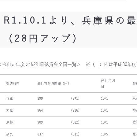
R1
.10.1
より、兵庫県の最
（28円アップ）
＜令和元年度 地域別最低賃金全国一覧＞ ※（ ）内は平成30年
発行年月
都道府県
最低賃金時間額（円）
都
日
兵庫
899
（871）
10/1
東
大阪
964
（936）
10/1
神
京都
909
（882）
10/1
愛
奈良
837
（811）
10/5
北