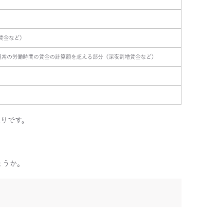
賃金など）
通常の労働時間の賃金の計算額を超える部分（深夜割増賃金など）
）
りです。
ょうか。