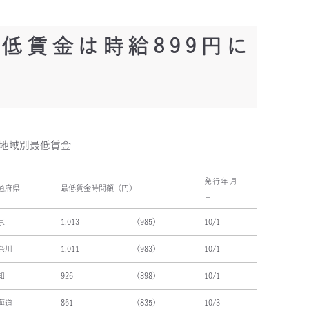
低賃金は時給899円に
度地域別最低賃金
発行年月
道府県
最低賃金時間額（円）
日
京
1,013
（985）
10/1
奈川
1,011
（983）
10/1
知
926
（898）
10/1
海道
861
（835）
10/3