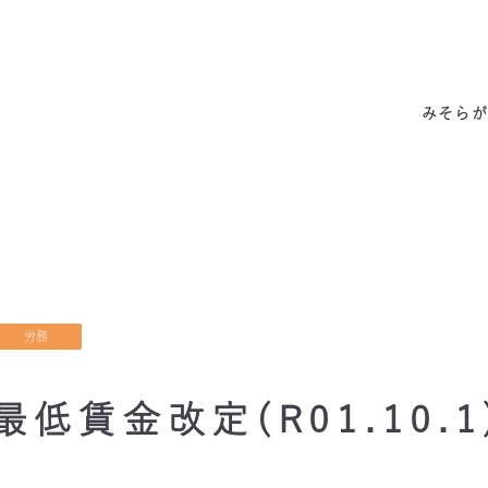
みそらの独自性
わたしたちの約束
サービス一覧
私たちの6つの強み
代表あいさつ
成功事例・実績
会社概要
他社との違い
料金表
拠点情報
お客様の声
アクセス
みそらが
労務
最低賃金改定(R01.10.1