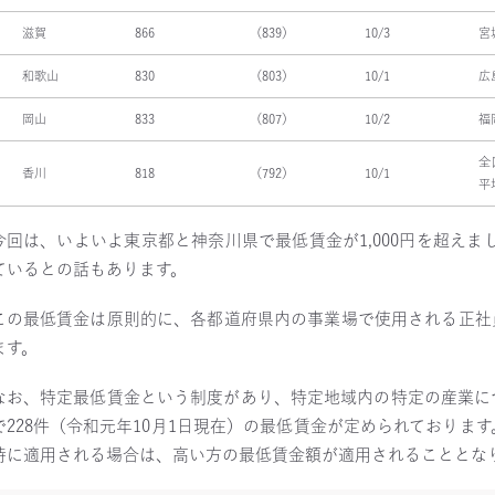
滋賀
866
（839）
10/3
宮
和歌山
830
（803）
10/1
広
岡山
833
（807）
10/2
福
全
香川
818
（792）
10/1
平
今回は、いよいよ東京都と神奈川県で最低賃金が1,000円を超えまし
ているとの話もあります。
この最低賃金は原則的に、各都道府県内の事業場で使用される正社
ます。
なお、特定最低賃金という制度があり、特定地域内の特定の産業に
で228件（令和元年10月1日現在）の最低賃金が定められており
時に適用される場合は、高い方の最低賃金額が適用されることとな