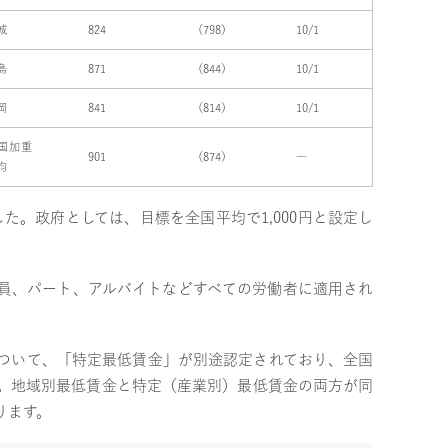
城
824
（798）
10/1
島
871
（844）
10/1
岡
841
（814）
10/1
国加重
901
（874）
―
均
た。政府としては、目標を全国平均で1,000円と設定し
員、パート、アルバイトなどすべての労働者に適用され
ついて、「特定最低賃金」が別途認定されており、全国
ます。地域別最低賃金と特定（産業別）最低賃金の両方が同
ります。