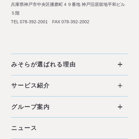
兵庫県神戸市中央区播磨町４９番地
神戸旧居留地平和ビル
５階
TEL 078-392-2001 FAX 078-392-2002
みそらが選ばれる理由
みそらが選ばれる理由 ページトップ
サービス紹介
私たちの6つの強み
サービス ページトップ
グループ案内
他社との違い
社会背景
グループ案内 ページトップ
ニュース
みそらの独自性
わたしたちの約束