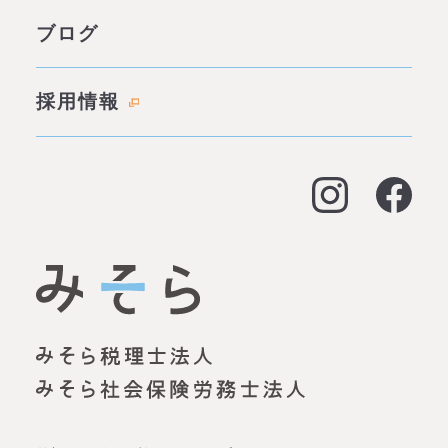
サービス一覧
ブログ
代表あいさつ
成功事例・実績
会社概要
採用情報
料金表
拠点情報
お客様の声
アクセス
よくある質問
大阪オフィス
経営支援
名古屋オフィス
資金調達（事業融資）
神戸オフィス
資金調達（創業融資）
明石オフィス
労務顧問
姫路オフィス