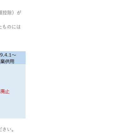
額控除）が
たものには
ださい。