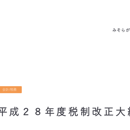
みそらの独自性
わたしたちの約束
サービス一覧
私たちの6つの強み
代表あいさつ
成功事例・実績
会社概要
他社との違い
料金表
拠点情報
お客様の声
アクセス
みそらが
会計/税務
平成２８年度税制改正大