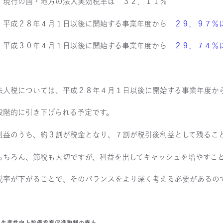
・現行の国・地方の法人実効税率は ３２．１１％
・平成２８年４月１日以後に開始する事業年度から
２９．９７％
・平成３０年４月１日以後に開始する事業年度から
２９．７４％
法人税については、平成２８年４月１日以後に開始する事業年度か
段階的に引き下げられる予定です。
利益のうち、約３割が税金となり、７割が税引後利益として残るこ
もちろん、節税も大切ですが、利益を出してキャッシュを増やすこ
税率が下がることで、そのバランスをより深く考える必要があるの
2 生産性向上設備投資促進税制の廃止