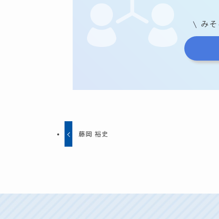
みそ
藤岡 裕史