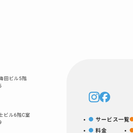
梅田ビル5階
5
士ビル6階C室
サービス一覧
9
料金