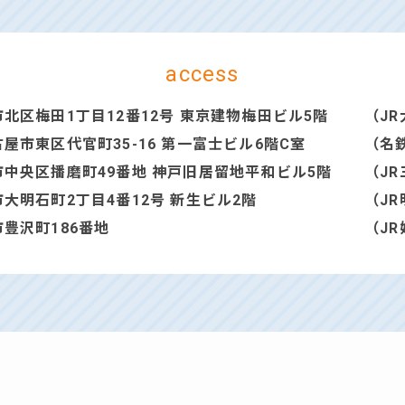
access
北区梅田1丁目12番12号 東京建物梅田ビル5階
（
J
市東区代官町35-16 第一富士ビル6階C室
（
名
中央区播磨町49番地 神戸旧居留地平和ビル5階
（
J
大明石町2丁目4番12号 新生ビル2階
（
J
豊沢町186番地
（
J