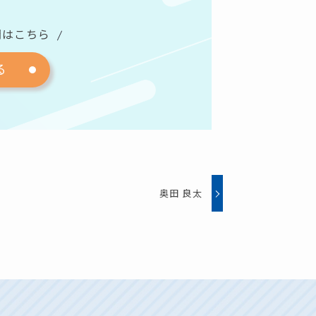
問はこちら
る
奥田 良太