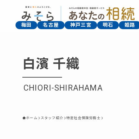
梅田
名古屋
神戸三宮
明石
姫路
白濱 千織
CHIORI-SHIRAHAMA
ホーム
スタッフ紹介
特定社会保険労務士