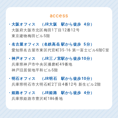
access
・大阪オフィス
（
JR大阪
駅から徒歩
4分）
大阪府大阪市北区梅田1丁目12番12号
東京建物梅田ビル5階
・名古屋オフィス
（
名鉄高岳
駅から徒歩
5分）
愛知県名古屋市東区代官町35-16
第一富士ビル6階C室
・神戸オフィス
（
JR三ノ宮
駅から徒歩
10分）
兵庫県神戸市中央区播磨町49番地
神戸旧居留地平和ビル5階
・明石オフィス
（
JR明石
駅から徒歩
10分）
兵庫県明石市大明石町2丁目4番12号
新生ビル2階
・姫路オフィス
（
JR姫路
駅から徒歩
4分）
兵庫県姫路市豊沢町186番地